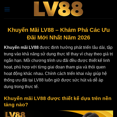
Bỏ
qua
nội
dung
Khuyến Mãi LV88 – Khám Phá Các Ưu
Đãi Mới Nhất Năm 2026
Khuyến mãi LV88
được định hướng phát triển lâu dài, tập
trung vào khả năng sử dụng thực tế thay vì chạy theo giá trị
ngắn hạn. Mỗi chương trình ưu đãi đều được thiết kế linh
hoạt, phù hợp với từng giai đoạn tham gia và thói quen
hoạt động khác nhau. Chính cách triển khai này giúp hệ
thống ưu đãi tại LV88 luôn giữ được sức hút và dễ áp
dụng trong thực tế.
Khuyến mãi LV88 được thiết kế dựa trên nền
tảng nào?