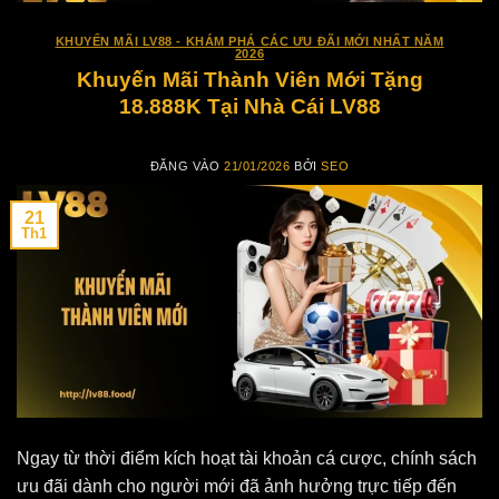
KHUYẾN MÃI LV88 - KHÁM PHÁ CÁC ƯU ĐÃI MỚI NHẤT NĂM
2026
Khuyến Mãi Thành Viên Mới Tặng
18.888K Tại Nhà Cái LV88
ĐĂNG VÀO
21/01/2026
BỞI
SEO
21
Hệ thống ưu đãi tại LV88 hướng đến giá trị sử dụng ổn định và
Th1
lâu dài
Khuyến mãi LV88 được xây dựng dựa trên định hướng
phát triển bền vững, nơi mỗi chương trình đều đóng vai trò
hỗ trợ xuyên suốt quá trình tham gia. Thay vì tập trung tạo
hiệu ứng trong thời gian ngắn, các ưu đãi được phân bổ
hợp lý theo từng giai đoạn, giúp người tham gia dễ thích
nghi và duy trì nhịp độ ổn định.
Ngay từ thời điểm kích hoạt tài khoản cá cược, chính sách
ưu đãi dành cho người mới đã ảnh hưởng trực tiếp đến