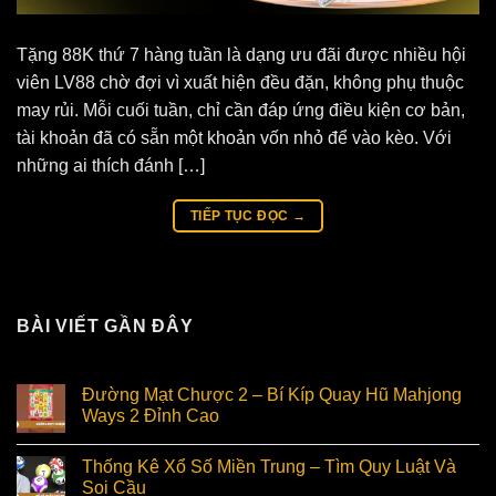
Quà tặng sự kiện dành riêng nội bộ
Tặng 88K thứ 7 hàng tuần là dạng ưu đãi được nhiều hội
Khác với các ưu đãi công khai, chương trình quà tặng nội
viên LV88 chờ đợi vì xuất hiện đều đặn, không phụ thuộc
bộ thường gắn với những sự kiện riêng hoặc cột mốc đặc
may rủi. Mỗi cuối tuần, chỉ cần đáp ứng điều kiện cơ bản,
biệt trong quá trình tham gia. Đối tượng nhận ưu đãi được
tài khoản đã có sẵn một khoản vốn nhỏ để vào kèo. Với
chọn lọc dựa trên mức độ gắn bó hoặc điều kiện cụ thể,
những ai thích đánh […]
tạo cảm giác khác biệt rõ ràng.
TIẾP TỤC ĐỌC
→
Giá trị của quà tặng không chỉ nằm ở phần thưởng mà còn
ở ý nghĩa ghi nhận. Chính yếu tố này giúp người tham gia
cảm thấy được quan tâm và ưu tiên, từ đó tăng mức độ
gắn bó với hệ thống khuyến mãi LV88 chung.
BÀI VIẾT GẦN ĐÂY
Nâng cấp quyền lợi theo quá trình sử dụng
Đường Mạt Chược 2 – Bí Kíp Quay Hũ Mahjong
Đây là chương trình mang tính dài hạn, gắn trực tiếp với
Ways 2 Đỉnh Cao
quá trình tham gia bền bỉ theo thời gian. Khi đạt đến các
mốc nhất định, người tham gia sẽ được mở thêm quyền
Thống Kê Xổ Số Miền Trung – Tìm Quy Luật Và
lợi mới, giúp trải nghiệm sử dụng trở nên thuận tiện và
Soi Cầu