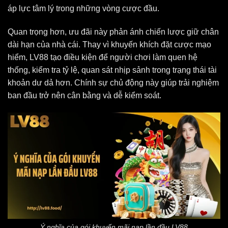
áp lực tâm lý trong những vòng cược đầu.
Quan trọng hơn, ưu đãi này phản ánh chiến lược giữ chân
dài hạn của nhà cái. Thay vì khuyến khích đặt cược mạo
hiểm, LV88 tạo điều kiện để người chơi làm quen hệ
thống, kiểm tra tỷ lệ, quan sát nhịp sảnh trong trạng thái tài
khoản dư dả hơn. Chính sự chủ động này giúp trải nghiệm
ban đầu trở nên cân bằng và dễ kiểm soát.
Ý nghĩa của gói khuyến mãi nạp lần đầu LV88