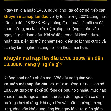
Ngay khi gia nhập LV88, người chơi đã có cơ hội tiếp cận
khuyến mãi nạp lần đầu
với tỷ lệ thưởng 100% cùng mức
trần lên đến 18.888K. Đây không đơn thuần là một ưu đãi
chào mừng, mà là bước đệm giúp mở rộng nguồn vốn
ngay từ giai đoạn đầu. Khi số tiền trong tài khoản được
nhân đôi, biên độ thử nghiệm kèo, kiểm soát nhịp cược và
tích lũy kinh nghiệm cũng trở nên thoải mái hơn.
Khuyến mãi nạp lần đầu LV88 100% lên đến
18.888K mang ý nghĩa gì?
Không phải ngẫu nhiên mà LV88 đặt trọng tâm vào
khuyến mãi nạp lần đầu
với mức thưởng 100%. Con số
18.888K được thiết kế đủ rộng để phù hợp nhiều mức nạp
khác nhau, từ người muốn thử sân đến người đã có định
hướng chơi rõ ràng. Khi nạp tiền và nhận thưởng tương
ứng, tổng vốn khả dụng tăng lên ngay lập tức, giúp giảm