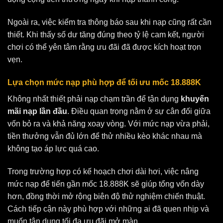
Ngoài ra, việc kiểm tra thông báo sau khi nạp cũng rất cần
thiết. Khi thấy số dư tăng đúng theo tỷ lệ cam kết, người
chơi có thể yên tâm rằng ưu đãi đã được kích hoạt trọn
vẹn.
Lựa chọn mức nạp phù hợp để tối ưu mốc 18.888K
Không nhất thiết phải nạp chạm trần để tận dụng
khuyến
mãi nạp lần đầu
. Điều quan trọng nằm ở sự cân đối giữa
vốn bỏ ra và khả năng xoay vòng. Với mức nạp vừa phải,
tiền thưởng vẫn đủ lớn để thử nhiều kèo khác nhau mà
không tạo áp lực quá cao.
Trong trường hợp có kế hoạch chơi dài hơi, việc nâng
mức nạp để tiến gần mốc 18.888K sẽ giúp tổng vốn dày
hơn, đồng thời mở rộng biên độ thử nghiệm chiến thuật.
Cách tiếp cận này phù hợp với những ai đã quen nhịp và
muốn tận dụng tối đa ưu đãi mở màn.