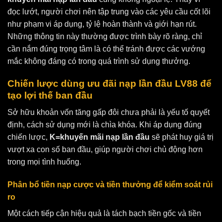
đọc lướt, người chơi nên tập trung vào các yêu cầu cốt lõi
như phạm vi áp dụng, tỷ lệ hoàn thành và giới hạn rút.
Những thông tin này thường được trình bày rõ ràng, chỉ
cần nắm đúng trọng tâm là có thể tránh được các vướng
mắc không đáng có trong quá trình sử dụng thưởng.
Chiến lược dùng ưu đãi nạp lần đầu LV88 để
tạo lợi thế ban đầu
Sở hữu khoản vốn tăng gấp đôi chưa phải là yếu tố quyết
định, cách sử dụng mới là chìa khóa. Khi áp dụng đúng
chiến lược,
K=khuyến mãi nạp lần đầu
sẽ phát huy giá trị
vượt xa con số ban đầu, giúp người chơi chủ động hơn
trong mọi tình huống.
Phân bổ tiền nạp cược và tiền thưởng để kiểm soát rủi
ro
Một cách tiếp cận hiệu quả là tách bạch tiền gốc và tiền