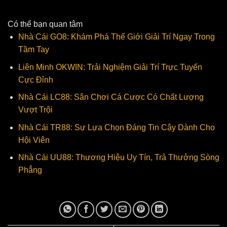
Có thể bạn quan tâm
Nhà Cái GO8: Khám Phá Thế Giới Giải Trí Ngay Trong
Tầm Tay
Liên Minh OKWIN: Trải Nghiệm Giải Trí Trực Tuyến
Cực Đỉnh
Nhà Cái LC88: Sân Chơi Cá Cược Có Chất Lượng
Vượt Trội
Nhà Cái TR88: Sự Lựa Chọn Đáng Tin Cậy Dành Cho
Hội Viên
Nhà Cái UU88: Thương Hiệu Uy Tín, Trả Thưởng Sòng
Phẳng