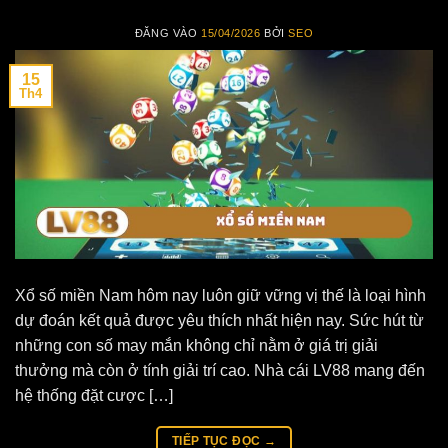
ĐĂNG VÀO
15/04/2026
BỞI
SEO
15
Th4
Xổ số miền Nam hôm nay luôn giữ vững vị thế là loại hình
dự đoán kết quả được yêu thích nhất hiện nay. Sức hút từ
những con số may mắn không chỉ nằm ở giá trị giải
thưởng mà còn ở tính giải trí cao. Nhà cái LV88 mang đến
hệ thống đặt cược […]
TIẾP TỤC ĐỌC
→