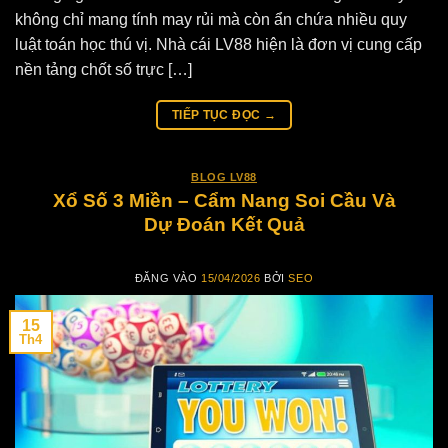
không chỉ mang tính may rủi mà còn ẩn chứa nhiều quy
luật toán học thú vị. Nhà cái LV88 hiện là đơn vị cung cấp
nền tảng chốt số trực […]
TIẾP TỤC ĐỌC
→
BLOG LV88
Xổ Số 3 Miền – Cẩm Nang Soi Cầu Và
Dự Đoán Kết Quả
ĐĂNG VÀO
15/04/2026
BỞI
SEO
15
Th4