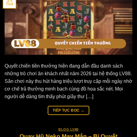
Th4
Quyết chiến tiền thưởng hiện đang dẫn đầu danh sách
những trò chơi ăn khách nhất năm 2026 tại hệ thống LV88.
Sân chơi này thu hút hàng triệu lượt truy cập mỗi ngày nhờ
cơ chế trả thưởng minh bạch cùng đồ họa sắc nét. Mọi
người dễ dàng tìm thấy phút giây thư […]
TIẾP TỤC ĐỌC
→
BLOG LV88
Quay Hũ Neko May Mắn – Bí Quyết