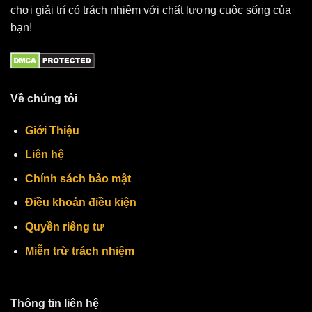
chơi giải trí có trách nhiệm với chất lượng cuộc sống của
bạn!
Về chúng tôi
Giới Thiệu
Liên hệ
Chính sách bảo mật
Điều khoản điều kiện
Quyền riêng tư
Miễn trừ trách nhiệm
Thông tin liên hệ