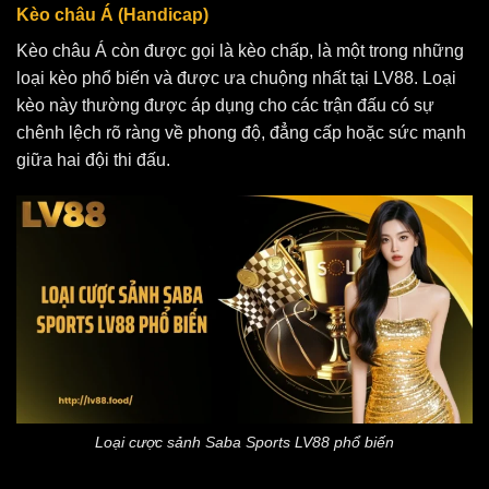
Kèo châu Á (Handicap)
Kèo châu Á còn được gọi là kèo chấp, là một trong những
loại kèo phổ biến và được ưa chuộng nhất tại LV88. Loại
kèo này thường được áp dụng cho các trận đấu có sự
chênh lệch rõ ràng về phong độ, đẳng cấp hoặc sức mạnh
giữa hai đội thi đấu.
Loại cược sảnh Saba Sports LV88 phổ biến