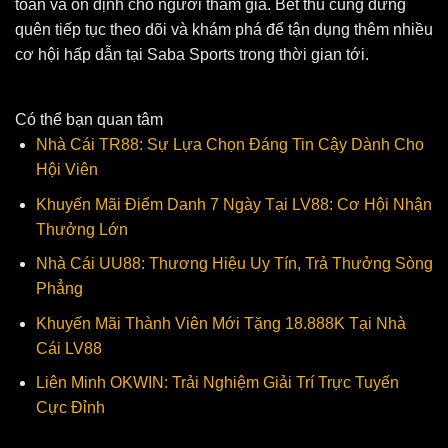
toàn và ổn định cho người tham gia. Bet thủ cũng đừng
quên tiếp tục theo dõi và khám phá để tận dụng thêm nhiều
cơ hội hấp dẫn tại Saba Sports trong thời gian tới.
Có thể bạn quan tâm
Nhà Cái TR88: Sự Lựa Chọn Đáng Tin Cậy Dành Cho
Hội Viên
Khuyến Mãi Điểm Danh 7 Ngày Tại LV88: Cơ Hội Nhận
Thưởng Lớn
Nhà Cái UU88: Thương Hiệu Uy Tín, Trả Thưởng Sòng
Phẳng
Khuyến Mãi Thành Viên Mới Tặng 18.888K Tại Nhà
Cái LV88
Liên Minh OKWIN: Trải Nghiệm Giải Trí Trực Tuyến
Cực Đỉnh