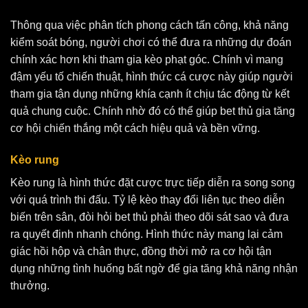
Thông qua việc phân tích phong cách tấn công, khả năng
kiểm soát bóng, người chơi có thể đưa ra những dự đoán
chính xác hơn khi tham gia kèo phạt góc. Chính vì mang
đậm yếu tố chiến thuật, hình thức cá cược này giúp người
tham gia tận dụng những khía cạnh ít chịu tác động từ kết
quả chung cuộc. Chính nhờ đó có thể giúp bet thủ gia tăng
cơ hội chiến thắng một cách hiệu quả và bền vững.
Kèo rung
Kèo rung là hình thức đặt cược trực tiếp diễn ra song song
với quá trình thi đấu. Tỷ lệ kèo thay đổi liên tục theo diễn
biến trên sân, đòi hỏi bet thủ phải theo dõi sát sao và đưa
ra quyết định nhanh chóng. Hình thức này mang lại cảm
giác hồi hộp và chân thực, đồng thời mở ra cơ hội tận
dụng những tình huống bất ngờ để gia tăng khả năng nhận
thưởng.