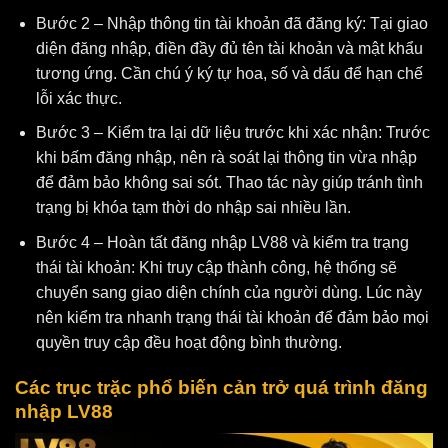
Bước 2 – Nhập thông tin tài khoản đã đăng ký: Tại giao
diện đăng nhập, điền đầy đủ tên tài khoản và mật khẩu
tương ứng. Cần chú ý ký tự hoa, số và dấu để hạn chế
lỗi xác thực.
Bước 3 – Kiểm tra lại dữ liệu trước khi xác nhận: Trước
khi bấm đăng nhập, nên rà soát lại thông tin vừa nhập
để đảm bảo không sai sót. Thao tác này giúp tránh tình
trạng bị khóa tạm thời do nhập sai nhiều lần.
Bước 4 – Hoàn tất đăng nhập LV88 và kiểm tra trạng
thái tài khoản: Khi truy cập thành công, hệ thống sẽ
chuyển sang giao diện chính của người dùng. Lúc này
nên kiểm tra nhanh trạng thái tài khoản để đảm bảo mọi
quyền truy cập đều hoạt động bình thường.
Các trục trặc phổ biến cản trở quá trình đăng
nhập LV88