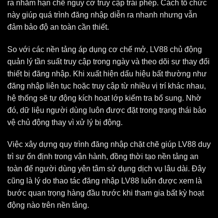
ra nhằm hạn chế nguy cơ truy cập trái phép. Cách tổ chức
này giúp quá trình đăng nhập diễn ra nhanh nhưng vẫn
đảm bảo độ an toàn cần thiết.
So với các nền tảng áp dụng cơ chế mở, LV88 chủ động
quản lý tần suất truy cập trong ngày và theo dõi sự thay đổi
thiết bị đăng nhập. Khi xuất hiện dấu hiệu bất thường như
đăng nhập liên tục hoặc truy cập từ nhiều vị trí khác nhau,
hệ thống sẽ tự động kích hoạt lớp kiểm tra bổ sung. Nhờ
đó, dữ liệu người dùng luôn được đặt trong trạng thái bảo
vệ chủ động thay vì xử lý bị động.
Việc xây dựng quy trình đăng nhập chặt chẽ giúp LV88 duy
trì sự ổn định trong vận hành, đồng thời tạo nền tảng an
toàn để người dùng yên tâm sử dụng dịch vụ lâu dài. Đây
cũng là lý do thao tác đăng nhập LV88 luôn được xem là
bước quan trọng hàng đầu trước khi tham gia bất kỳ hoạt
động nào trên nền tảng.