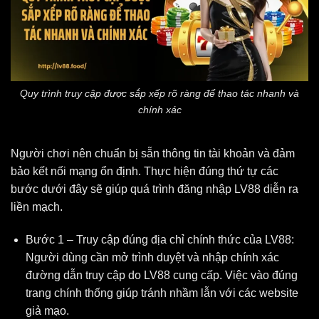
Quy trình truy cập được sắp xếp rõ ràng để thao tác nhanh và
chính xác
Người chơi nên chuẩn bị sẵn thông tin tài khoản và đảm
bảo kết nối mạng ổn định. Thực hiện đúng thứ tự các
bước dưới đây sẽ giúp quá trình đăng nhập LV88 diễn ra
liền mạch.
Bước 1 – Truy cập đúng địa chỉ chính thức của LV88:
Người dùng cần mở trình duyệt và nhập chính xác
đường dẫn truy cập do LV88 cung cấp. Việc vào đúng
trang chính thống giúp tránh nhầm lẫn với các website
giả mạo.