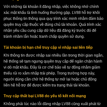
Với những tài khoản ít đăng nhập, việc không nhớ chính
xác mật khẩu là tình huống thường gặp. LV88 hỗ trợ khôi
phục thông tin thông qua quy trình xác minh nhằm đảm bảo
quyền truy cập thuộc về đúng chủ tài khoản. Quá trình xác
nhận yêu cầu cung cấp dữ liệu đã đăng ký trước đó để
tránh nhầm lẫn hoặc tranh chấp quyền sử dụng.
Tài khoản bị hạn chế truy cập vì nhập sai liên tiếp
Khi thông tin được nhập sai nhiều lần trong thời gian ngắn,
hệ thống sẽ tạm ngưng quyền truy cập để ngăn chặn hành
vi dò mật khẩu. Đây là cơ chế bảo vệ tự động nhằm giảm
thiểu rủi ro xâm nhập trái phép. Trong trường hợp này,
người dùng cần chờ hệ thống tự mở lại hoặc chủ động
liên hệ hỗ trợ để được kiểm tra trạng thái tài khoản.
Truy cập thất bại LV88 do yếu tố kết nối mạng
Không phải lúc nào lỗi đăng nhập LV88 cũng xuất phát từ