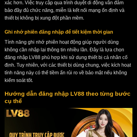
xác hơn. Việc truy cập qua trình duyệt di động vẫn đảm
bảo đầy đủ chức năng, miễn là kết nối mạng ổn định và
thiết bị không bị xung đột phần mềm.
Ghi nhớ phiên đăng nhập để tiết kiệm thời gian
Tính năng ghi nhớ phiên hoạt động giúp người dùng
không cần nhập lại thông tin nhiều lần. Đây là lựa chọn
đăng nhập LV88 phù hợp khi sử dụng thiết bị cá nhân cố
định. Tuy nhiên, với các thiết bị dùng chung, việc kích hoạt
tính năng này có thể tiềm ẩn rủi ro về bảo mật nếu không
kiểm soát tốt.
Hướng dẫn đăng nhập LV88 theo từng bước
cụ thể