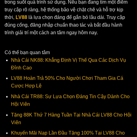
trong suốt quá trình sử dụng. Nếu bạn đang tìm một điểm
truy cập rõ ràng, hệ thống bảo vệ chặt chẽ và hỗ trợ kịp
thời,
LV88
là lựa chọn đáng để gắn bó lâu dài. Truy cập
đúng cổng, đăng nhập chuẩn thao tác và bắt đầu hành
trình giải trí một cách an tâm ngay hôm nay.
Có thể bạn quan tâm
Nhà Cái NK88: Khẳng Định Vị Thế Qua Các Dịch Vụ
Đỉnh Cao
LV88 Hoàn Trả 50% Cho Người Chơi Tham Gia Cá
Cược Hợp Lệ
Nhà Cái TR88: Sự Lựa Chọn Đáng Tin Cậy Dành Cho
Hội Viên
Tặng 88K Thứ 7 Hàng Tuần Tại Nhà Cái LV88 Cho Hội
Viên
Khuyến Mãi Nạp Lần Đầu Tặng 100% Tại LV88 Cho