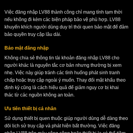
Việc đăng nhập LV88 thành công chỉ mang tính tạm thời
nếu không đi kèm các biện pháp bảo vệ phù hợp. LV88
khuyến khích người dùng duy trì thói quen bảo mật để đảm
bảo quyền truy cập lâu dài.
Bảo mật đăng nhập
Không chia sẻ thông tin tài khoản đăng nhập LV88 cho
người khác là nguyên tắc cơ bản nhưng thường bị xem
nhẹ. Việc này giúp tránh các tình huống phát sinh tranh
chấp hoặc truy cập ngoài ý muốn. Thay đổi mật khẩu theo
định kỳ cũng là cách hiệu quả để giảm nguy cơ bị khai
thác từ các nguồn không an toàn.
Ưu tiên thiết bị cá nhân
Sử dụng thiết bị quen thuộc giúp người dùng dễ dàng theo
dõi lịch sử truy cập và phát hiện bất thường. Việc đăng