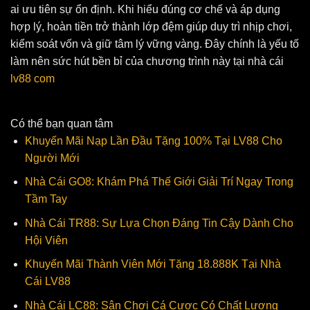
ai ưu tiên sự ổn định. Khi hiểu đúng cơ chế và áp dụng
hợp lý, hoàn tiền trở thành lớp đệm giúp duy trì nhịp chơi,
kiểm soát vốn và giữ tâm lý vững vàng. Đây chính là yếu tố
làm nên sức hút bền bỉ của chương trình này tại nhà cái
lv88 com
Có thể bạn quan tâm
Khuyến Mãi Nạp Lần Đầu Tặng 100% Tại LV88 Cho
Người Mới
Nhà Cái GO8: Khám Phá Thế Giới Giải Trí Ngay Trong
Tầm Tay
Nhà Cái TR88: Sự Lựa Chọn Đáng Tin Cậy Dành Cho
Hội Viên
Khuyến Mãi Thành Viên Mới Tặng 18.888K Tại Nhà
Cái LV88
Nhà Cái LC88: Sân Chơi Cá Cược Có Chất Lượng