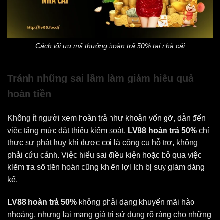
Cách tối ưu mã thưởng hoàn trả 50% tại nhà cái
Tránh những sai lầm làm giảm hiệu quả
hoàn tiền
Không ít người xem hoàn trả như khoản vốn gỡ, dẫn đến
việc tăng mức đặt thiếu kiểm soát.
LV88 hoàn trả 50%
chỉ
thực sự phát huy khi được coi là công cụ hỗ trợ, không
phải cứu cánh. Việc hiểu sai điều kiện hoặc bỏ qua việc
kiểm tra số tiền hoàn cũng khiến lợi ích bị suy giảm đáng
kể.
LV88 hoàn trả 50%
không phải dạng khuyến mãi hào
nhoáng, nhưng lại mang giá trị sử dụng rõ ràng cho những