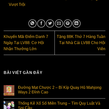
Vượt Trội
Khuyến Mãi Điểm Danh 7
Tặng 88K Thứ 7 Hàng Tuần
Ngày Tại LV88: Cơ Hội
Tại Nhà Cái LV88 Cho Hội
Nhận Thưởng Lớn
Viên
BÀI VIẾT GẦN ĐÂY
Đường Mạt Chược 2 – Bí Kíp Quay Hũ Mahjong
Ways 2 Đỉnh Cao
Thống Kê Xổ Số Miền Trung – Tìm Quy Luật Và
Soi Cầu