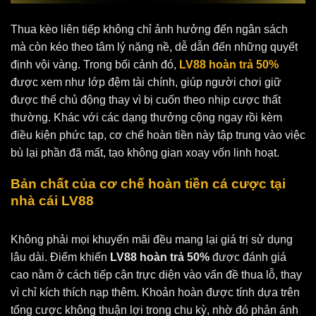
Thua kèo liên tiếp không chỉ ảnh hưởng đến ngân sách
mà còn kéo theo tâm lý nặng nề, dễ dẫn đến những quyết
định vội vàng. Trong bối cảnh đó,
LV88 hoàn trả 50%
được xem như lớp đệm tài chính, giúp người chơi giữ
được thế chủ động thay vì bị cuốn theo nhịp cược thất
thường. Khác với các dạng thưởng cộng ngay rồi kèm
điều kiện phức tạp, cơ chế hoàn tiền này tập trung vào việc
bù lại phần đã mất, tạo không gian xoay vốn linh hoạt.
Bản chất của cơ chế hoàn tiền cá cược tại
nhà cái LV88
Không phải mọi khuyến mãi đều mang lại giá trị sử dụng
lâu dài. Điểm khiến
LV88 hoàn trả 50%
được đánh giá
cao nằm ở cách tiếp cận trực diện vào vấn đề thua lỗ, thay
vì chỉ kích thích nạp thêm. Khoản hoàn được tính dựa trên
tổng cược không thuận lợi trong chu kỳ, nhờ đó phản ánh