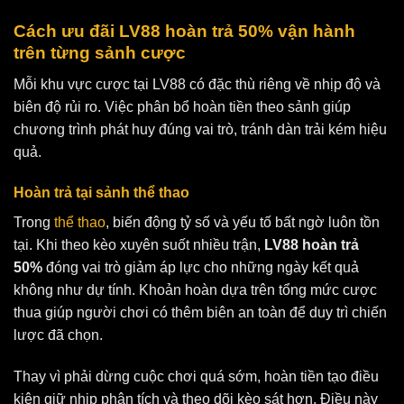
Cách ưu đãi LV88 hoàn trả 50% vận hành
trên từng sảnh cược
Mỗi khu vực cược tại LV88 có đặc thù riêng về nhịp độ và
biên độ rủi ro. Việc phân bổ hoàn tiền theo sảnh giúp
chương trình phát huy đúng vai trò, tránh dàn trải kém hiệu
quả.
Hoàn trả tại sảnh thể thao
Trong
thể thao
, biến động tỷ số và yếu tố bất ngờ luôn tồn
tại. Khi theo kèo xuyên suốt nhiều trận,
LV88 hoàn trả
50%
đóng vai trò giảm áp lực cho những ngày kết quả
không như dự tính. Khoản hoàn dựa trên tổng mức cược
thua giúp người chơi có thêm biên an toàn để duy trì chiến
lược đã chọn.
Thay vì phải dừng cuộc chơi quá sớm, hoàn tiền tạo điều
kiện giữ nhịp phân tích và theo dõi kèo sát hơn. Điều này