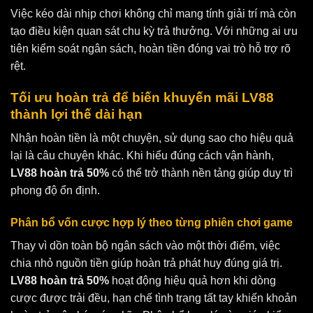
Việc kéo dài nhịp chơi không chỉ mang tính giải trí mà còn
tạo điều kiện quan sát chu kỳ trả thưởng. Với những ai ưu
tiên kiểm soát ngân sách, hoàn tiền đóng vai trò hỗ trợ rõ
rệt.
Tối ưu hoàn trả để biến khuyến mãi LV88
thành lợi thế dài hạn
Nhận hoàn tiền là một chuyện, sử dụng sao cho hiệu quả
lại là câu chuyện khác. Khi hiểu đúng cách vận hành,
LV88 hoàn trả 50%
có thể trở thành nền tảng giúp duy trì
phong độ ổn định.
Phân bổ vốn cược hợp lý theo từng phiên chơi game
Thay vì dồn toàn bộ ngân sách vào một thời điểm, việc
chia nhỏ nguồn tiền giúp hoàn trả phát huy đúng giá trị.
LV88 hoàn trả 50%
hoạt động hiệu quả hơn khi dòng
cược được trải đều, hạn chế tình trạng tất tay khiến khoản