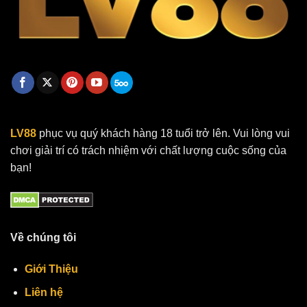
LV88
phục vụ quý khách hàng 18 tuổi trở lên. Vui lòng vui
chơi giải trí có trách nhiệm với chất lượng cuộc sống của
bạn!
Về chúng tôi
Giới Thiệu
Liên hệ