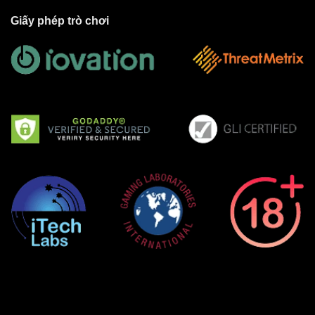
Giấy phép trò chơi