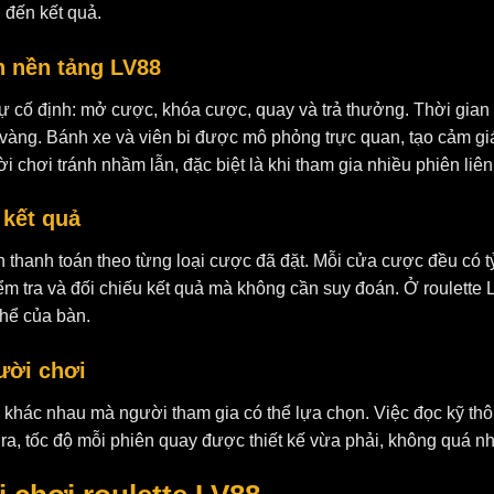
 đến kết quả.
n nền tảng LV88
 tự cố định: mở cược, khóa cược, quay và trả thưởng. Thời gian
 vàng. Bánh xe và viên bi được mô phỏng trực quan, tạo cảm gi
 chơi tránh nhầm lẫn, đặc biệt là khi tham gia nhiều phiên liên 
 kết quả
n thanh toán theo từng loại cược đã đặt. Mỗi cửa cược đều có tỷ 
m tra và đối chiếu kết quả mà không cần suy đoán. Ở roulette 
thể của bàn.
ười chơi
a khác nhau mà người tham gia có thể lựa chọn. Việc đọc kỹ thô
i ra, tốc độ mỗi phiên quay được thiết kế vừa phải, không quá