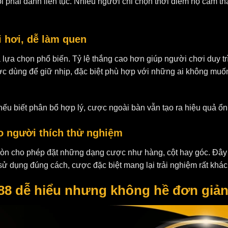
phải đánh liên tục. Nhiều người chỉ chọn thời điểm họ cảm thấy 
 hơi, dễ làm quen
lựa chọn phổ biến. Tỷ lệ thắng cao hơn giúp người chơi duy trì
c dùng để giữ nhịp, đặc biệt phù hợp với những ai không muốn
u biết phân bổ hợp lý, cược ngoài bàn vẫn tạo ra hiệu quả ổn 
o người thích thử nghiệm
còn cho phép đặt những dạng cược như hàng, cột hay góc. Đây 
i sử dụng đúng cách, cược đặc biệt mang lại trải nghiệm rất khác
V88 dễ hiểu nhưng không hề đơn giả