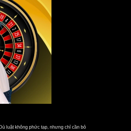
 Dù luật không phức tạp, nhưng chỉ cần bỏ