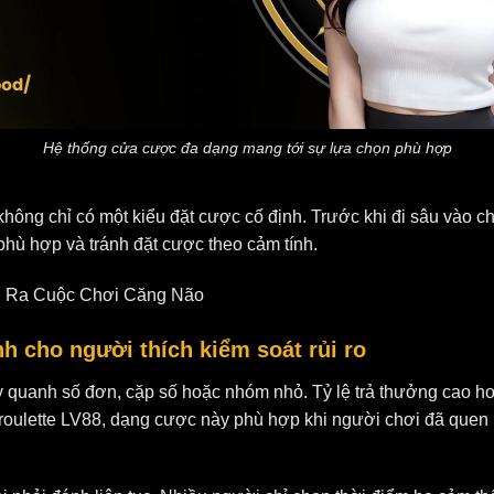
Hệ thống cửa cược đa dạng mang tới sự lựa chọn phù hợp
ng chỉ có một kiểu đặt cược cố định. Trước khi đi sâu vào chi
phù hợp và tránh đặt cược theo cảm tính.
ở Ra Cuộc Chơi Căng Não
h cho người thích kiểm soát rủi ro
uanh số đơn, cặp số hoặc nhóm nhỏ. Tỷ lệ trả thưởng cao hơn,
 roulette LV88, dạng cược này phù hợp khi người chơi đã que