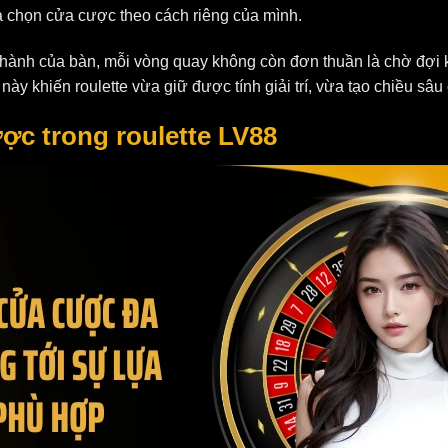
ựa chọn cửa cược theo cách riêng của mình.
n hành của bàn, mỗi vòng quay không còn đơn thuần là chờ đợi 
này khiến roulette vừa giữ được tính giải trí, vừa tạo chiều sâu
ợc trong roulette LV88