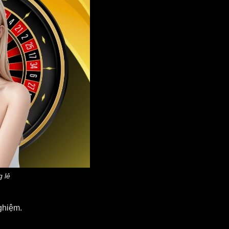
 lẻ
nghiệm.