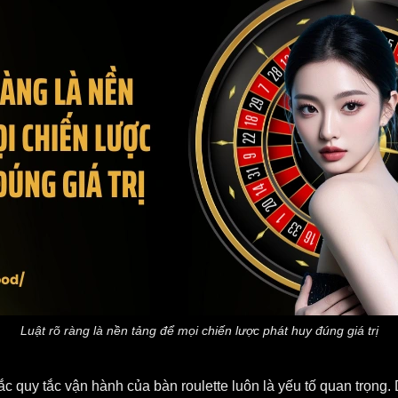
Luật rõ ràng là nền tảng để mọi chiến lược phát huy đúng giá trị
ắc quy tắc vận hành của bàn roulette luôn là yếu tố quan trọng.