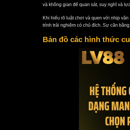
và không gian để quan sát, suy nghĩ và l
Khi hiểu rõ luật chơi và quen với nhịp vậ
trình trải nghiệm có chủ đích. Sự cân bằng 
Bản đồ các hình thức cư