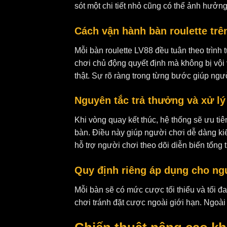
sót một chi tiết nhỏ cũng có thể ảnh hưởng
Cách vận hành bàn roulette trê
Mỗi bàn roulette LV88 đều tuân theo trình
chơi chủ động quyết định mà không bị vội
thật. Sự rõ ràng trong từng bước giúp người
Nguyên tắc trả thưởng và xử lý
Khi vòng quay kết thúc, hệ thống sẽ ưu tiê
bàn. Điều này giúp người chơi dễ dàng kiể
hỗ trợ người chơi theo dõi diễn biến tổng 
Quy định riêng áp dụng cho ng
Mỗi bàn sẽ có mức cược tối thiểu và tối đ
chơi tránh đặt cược ngoài giới hạn. Ngoà