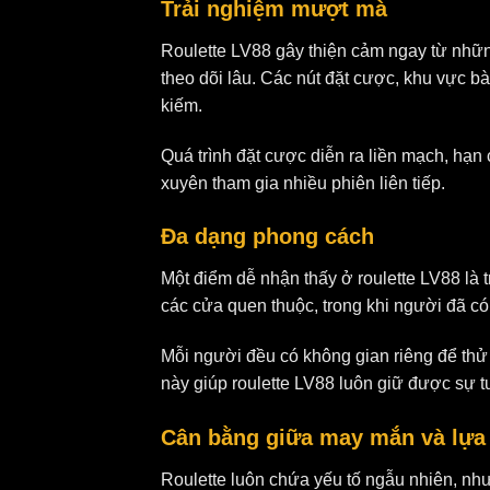
Trải nghiệm mượt mà
Roulette LV88 gây thiện cảm ngay từ nhữn
theo dõi lâu. Các nút đặt cược, khu vực b
kiếm.
Quá trình đặt cược diễn ra liền mạch, hạn
xuyên tham gia nhiều phiên liên tiếp.
Đa dạng phong cách
Một điểm dễ nhận thấy ở roulette LV88 là 
các cửa quen thuộc, trong khi người đã c
Mỗi người đều có không gian riêng để thử 
này giúp roulette LV88 luôn giữ được sự t
Cân bằng giữa may mắn và lựa
Roulette luôn chứa yếu tố ngẫu nhiên, như