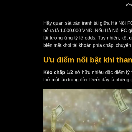
Kèo
Hãy quan sát trận tranh tài giữa Hà Nội 
bỏ ra là 1.000.000 VNĐ. Nếu Hà Nội FC giàn
lãi tương ứng tỷ lệ odds. Tuy nhiên, kết
biến mất khỏi tài khoản phía chấp, chuyển
Ưu điểm nổi bật khi tham
Kèo chấp 1/2
sở hữu nhiều đặc điểm lý 
thử một lần trong đời. Dưới đây là những gi