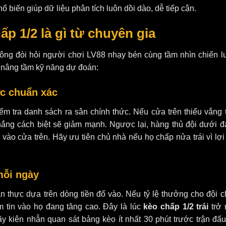
ổ biến giúp dữ liệu phân tích luôn dồi dào, dễ tiếp cận.
ấp 1/2 là gì từ chuyên gia
công đòi hỏi người chơi LV88 nhạy bén cùng tầm nhìn chiến 
 nâng tầm kỹ năng dự đoán:
ực chuẩn xác
iểm tra danh sách ra sân chính thức. Nếu cửa trên thiếu vắng 
hắng cách biệt sẽ giảm mạnh. Ngược lại, hàng thủ đội dưới 
n vào cửa trên. Hãy ưu tiên chủ nhà nếu họ chấp nửa trái vì lợi
mỗi ngày
an thực dựa trên dòng tiền đổ vào. Nếu tỷ lệ thưởng cho đội 
m tin vào họ đang tăng cao. Đây là lúc
kèo chấp 1/2 trái
trở 
y kiên nhẫn quan sát bảng kèo ít nhất 30 phút trước trận đấ