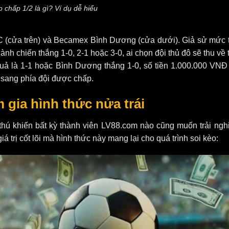
 chấp 1/2 là gì? Ví dụ dễ hiểu
FC (cửa trên) và Becamex Bình Dương (cửa dưới). Giả sử mức 
h chiến thắng 1-0, 2-1 hoặc 3-0, ai chọn đội thủ đô sẽ thu về 
 quả là 1-1 hoặc Bình Dương thắng 1-0, số tiền 1.000.000 VNĐ
 sang phía đội được chấp.
 gia hình thức nửa trái
thú khiến bất kỳ thành viên LV88.com nào cũng muốn trải ng
á trị cốt lõi mà hình thức này mang lại cho quá trình soi kèo: