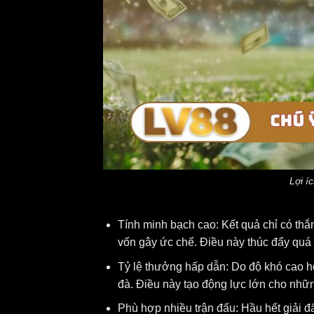
Lợi í
Tính minh bạch cao: Kết quả chỉ có thắ
vốn gây ức chế. Điều này thúc đẩy quá 
Tỷ lệ thưởng hấp dẫn: Do độ khó cao h
đà. Điều này tạo động lực lớn cho nhữn
Phù hợp nhiều trận đấu: Hầu hết giải đ