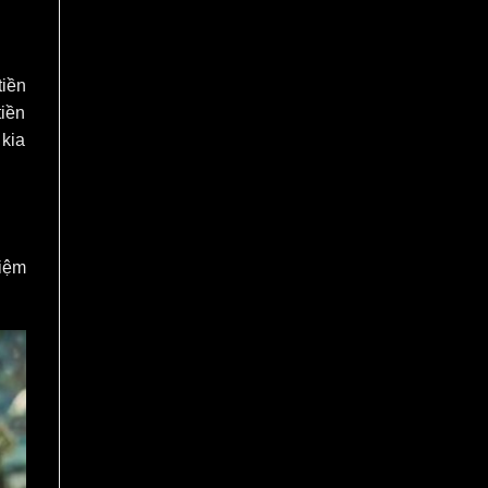
tiền
tiền
 kia
hiệm