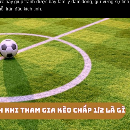
thức này giúp tránh được bẫy tâm lý đám đông, giữ vững sự tỉnh
i trận đấu kịch tính.