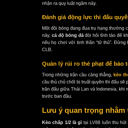
nhận ra quy luật ngầm này.
Đánh giá động lực thi đấu quyết
Một đội bóng đang đua trụ hạng thường c
này,
cá độ bóng đá
đòi hỏi tỉnh táo để k
nếu họ chơi với tinh thần “tử thủ”. Đừng
CLB.
Quản lý rủi ro thẻ phạt để bảo 
Trong những trận cầu căng thẳng,
kèo th
cầu thủ chủ chốt bị truất quyền thi đấu sẽ
trận đấu giữa Thái Lan và Indonesia, khi
trước ban đầu.
Lưu ý quan trọng nhằm 
Kèo chấp 1/2 là gì
tại LV88 luôn thu hút