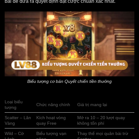
bài để đưa ra quyết định đặt cược chuẩn xác nhất.
Biểu tượng cơ bản Quyết chiến tiền thưởng
Loại biểu
Chức năng chính
Giá trị mang lại
tượng
Scatter – Lân
Kích hoạt vòng
Mở ra 10 – 20 lượt quay
Vàng
quay Free
không tốn phí
Wild – Cờ
Biểu tượng vạn
Thay thế mọi quân bài trừ