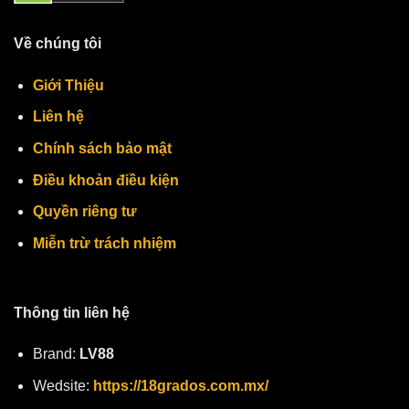
Về chúng tôi
Giới Thiệu
Liên hệ
Chính sách bảo mật
Điều khoản điều kiện
Quyền riêng tư
Miễn trừ trách nhiệm
Thông tin liên hệ
Brand:
LV88
Wedsite:
https://18grados.com.mx/