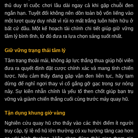
thủ duy trì cuộc chơi lâu dài ngay cả khi gặp chuỗi đen
ngắn hạn. Tuyệt đối không nên dồn toàn bộ vốn liếng vào
một lượt quay duy nhất vì rủi ro mất trắng luôn hiện hữu ở
bất cứ đâu. Một kế hoạch tài chính chi tiết giúp giữ vững
tâm lý bình tĩnh, từ đó đưa ra lựa chọn sáng suốt nhất.
Giữ vững trạng thái tâm lý
Tâm trạng thoải mái, không áp lực thắng thua giúp hội viên
đưa ra quyết định đặt cược chính xác và mang tính chiến
lược. Nếu cảm thấy đang gặp vận đen liên tục, hãy tạm
dừng để nghỉ ngơi thay vì cố gắng gỡ gạc trong sự nóng
nảy. Sự kiên nhẫn chính là yếu tố then chốt giúp bạn trụ
vững và giành chiến thắng cuối cùng trước máy quay hũ.
Tận dụng khung giờ vàng
Nghiên cứu quay hũ cho thấy vào các thời điểm ít người
truy cập, tỷ lệ nổ hũ lớn thường có xu hướng tăng cao hơn