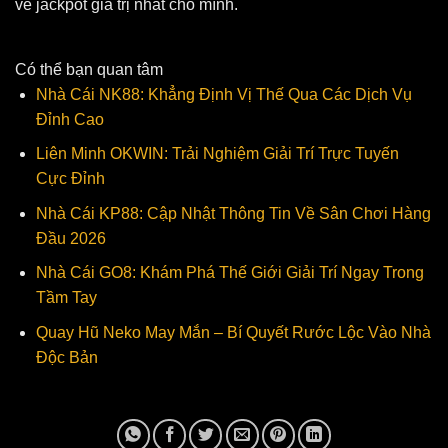
về jackpot giá trị nhất cho mình.
Có thể bạn quan tâm
Nhà Cái NK88: Khẳng Định Vị Thế Qua Các Dịch Vụ
Đỉnh Cao
Liên Minh OKWIN: Trải Nghiệm Giải Trí Trực Tuyến
Cực Đỉnh
Nhà Cái KP88: Cập Nhật Thông Tin Về Sân Chơi Hàng
Đầu 2026
Nhà Cái GO8: Khám Phá Thế Giới Giải Trí Ngay Trong
Tầm Tay
Quay Hũ Neko May Mắn – Bí Quyết Rước Lộc Vào Nhà
Độc Bản